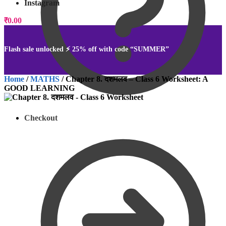
Instagram
₹
0.00
0
Flash sale unlocked ⚡ 25% off with code “SUMMER”
Home
/
MATHS
/
Chapter 8. दशमलव – Class 6 Worksheet: A
GOOD LEARNING
Checkout