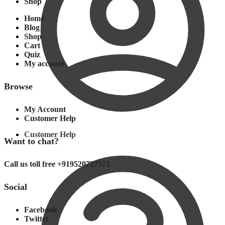
Shop
Home
Blog
Shop
Cart
Quiz
My account
Browse
My Account
Customer Help
Customer Help
Want to chat?
Call us toll free +919520727571
Social
Facebook
Twitter