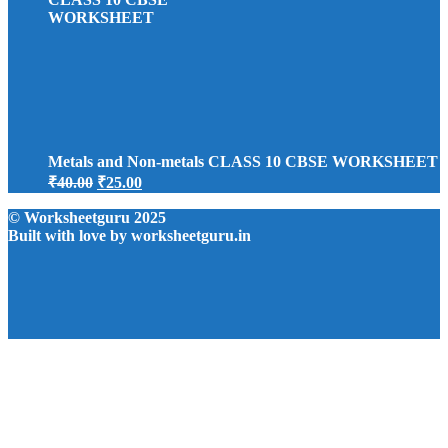
₹40.00.
₹25.00.
Metals and Non-metals CLASS 10 CBSE WORKSHEET
Original
Current
₹
40.00
₹
25.00
price
price
was:
is:
© Worksheetguru 2025
Built with love by worksheetguru.in
₹40.00.
₹25.00.