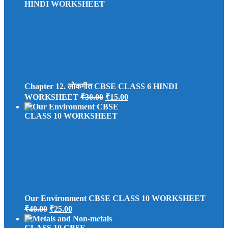
Chapter 12. लोकगीत CBSE CLASS 6 HINDI
Original
Current
WORKSHEET
₹
30.00
₹
15.00
price
price
was:
is:
₹30.00.
₹15.00.
Our Environment CBSE CLASS 10 WORKSHEET
Original
Current
₹
40.00
₹
25.00
price
price
was:
is: