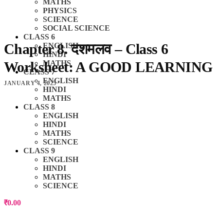
MATHS
PHYSICS
SCIENCE
SOCIAL SCIENCE
CLASS 6
Chapter 8. दशमलव – Class 6
ENGLISH
HINDI
Worksheet: A GOOD LEARNING
MATHS
CLASS 7
ENGLISH
JANUARY 4, 2025
HINDI
MATHS
CLASS 8
ENGLISH
HINDI
MATHS
SCIENCE
CLASS 9
ENGLISH
HINDI
MATHS
SCIENCE
₹
0.00
0