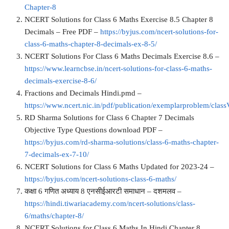
Chapter-8
NCERT Solutions for Class 6 Maths Exercise 8.5 Chapter 8
Decimals – Free PDF –
https://byjus.com/ncert-solutions-for-
class-6-maths-chapter-8-decimals-ex-8-5/
NCERT Solutions For Class 6 Maths Decimals Exercise 8.6 –
https://www.learncbse.in/ncert-solutions-for-class-6-maths-
decimals-exercise-8-6/
Fractions and Decimals Hindi.pmd –
https://www.ncert.nic.in/pdf/publication/exemplarproblem/clas
RD Sharma Solutions for Class 6 Chapter 7 Decimals
Objective Type Questions download PDF –
https://byjus.com/rd-sharma-solutions/class-6-maths-chapter-
7-decimals-ex-7-10/
NCERT Solutions for Class 6 Maths Updated for 2023-24 –
https://byjus.com/ncert-solutions-class-6-maths/
कक्षा 6 गणित अध्याय 8 एनसीईआरटी समाधान – दशमलव –
https://hindi.tiwariacademy.com/ncert-solutions/class-
6/maths/chapter-8/
NCERT Solutions for Class 6 Maths In Hindi Chapter 8