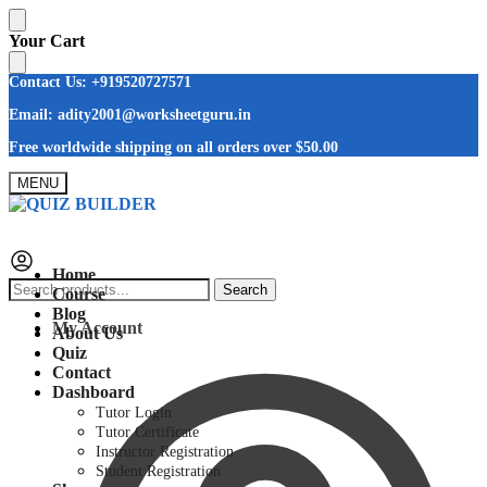
Skip
Skip
Your Cart
to
to
navigation
content
Contact Us: +919520727571
Email: adity2001@worksheetguru.in
Free worldwide shipping on all orders
over $50.00
MENU
Home
Search
Search
Course
for:
Blog
My Account
About Us
Quiz
Contact
Dashboard
Tutor Login
Tutor Certificate
Instructor Registration
Student Registration